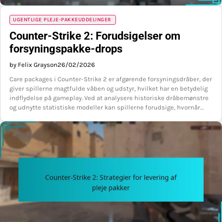
UGENTLIGE PLEJE-PAKKEUDDELINGER
Counter-Strike 2: Forudsigelser om
forsyningspakke-drops
by Felix Grayson
26/02/2026
Care packages i Counter-Strike 2 er afgørende forsyningsdråber, der
giver spillerne magtfulde våben og udstyr, hvilket har en betydelig
indflydelse på gameplay. Ved at analysere historiske dråbemønstre
og udnytte statistiske modeller kan spillerne forudsige, hvornår…