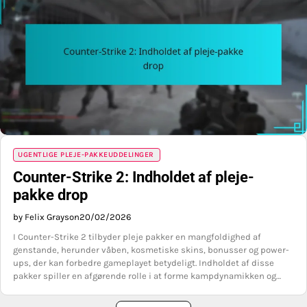
UGENTLIGE PLEJE-PAKKEUDDELINGER
Counter-Strike 2: Indholdet af pleje-
pakke drop
by Felix Grayson
20/02/2026
I Counter-Strike 2 tilbyder pleje pakker en mangfoldighed af
genstande, herunder våben, kosmetiske skins, bonusser og power-
ups, der kan forbedre gameplayet betydeligt. Indholdet af disse
pakker spiller en afgørende rolle i at forme kampdynamikken og…