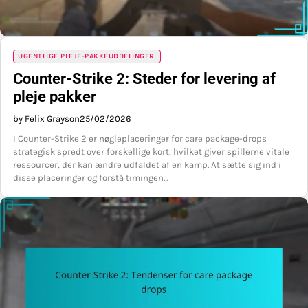
UGENTLIGE PLEJE-PAKKEUDDELINGER
Counter-Strike 2: Steder for levering af
pleje pakker
by Felix Grayson
25/02/2026
I Counter-Strike 2 er nøgleplaceringer for care package-drops
strategisk spredt over forskellige kort, hvilket giver spillerne vitale
ressourcer, der kan ændre udfaldet af en kamp. At sætte sig ind i
disse placeringer og forstå timingen…