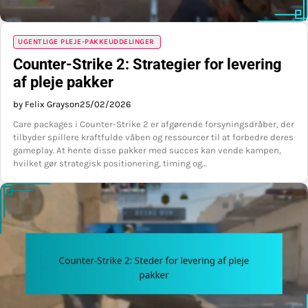
UGENTLIGE PLEJE-PAKKEUDDELINGER
Counter-Strike 2: Strategier for levering
af pleje pakker
by Felix Grayson
25/02/2026
Care packages i Counter-Strike 2 er afgørende forsyningsdråber, der
tilbyder spillere kraftfulde våben og ressourcer til at forbedre deres
gameplay. At hente disse pakker med succes kan vende kampen,
hvilket gør strategisk positionering, timing og…