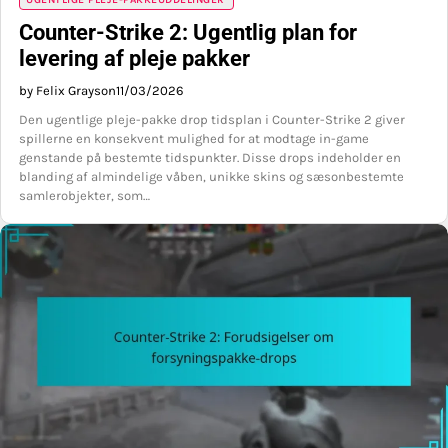
Counter-Strike 2: Ugentlig plan for
levering af pleje pakker
by Felix Grayson
11/03/2026
Den ugentlige pleje-pakke drop tidsplan i Counter-Strike 2 giver
spillerne en konsekvent mulighed for at modtage in-game
genstande på bestemte tidspunkter. Disse drops indeholder en
blanding af almindelige våben, unikke skins og sæsonbestemte
samlerobjekter, som…