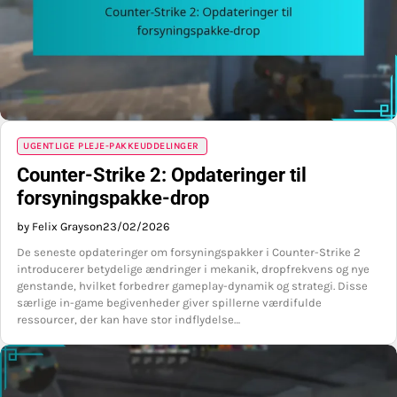
UGENTLIGE PLEJE-PAKKEUDDELINGER
Counter-Strike 2: Opdateringer til
forsyningspakke-drop
by Felix Grayson
23/02/2026
De seneste opdateringer om forsyningspakker i Counter-Strike 2
introducerer betydelige ændringer i mekanik, dropfrekvens og nye
genstande, hvilket forbedrer gameplay-dynamik og strategi. Disse
særlige in-game begivenheder giver spillerne værdifulde
ressourcer, der kan have stor indflydelse…