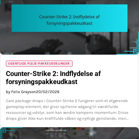
UGENTLIGE PLEJE-PAKKEUDDELINGER
Counter-Strike 2: Indflydelse af
forsyningspakkeudkast
by Felix Grayson
20/02/2026
Care package-drops i Counter-Strike 2 fungerer som et afgørende
gameplay-element, der giver spillerne adgang til værdifulde
ressourcer og udstyr, som kan ændre kampens momentum. Disse
drops giver ikke kun kraftfulde våben og nyttige genstande, men…