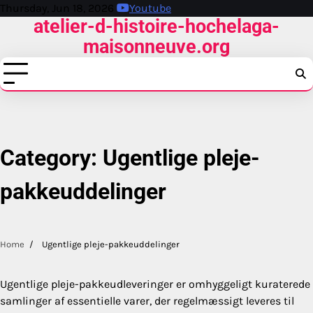
Skip
Thursday, Jun 18, 2026
Youtube
atelier-d-histoire-hochelaga-
to
content
maisonneuve.org
Category:
Ugentlige pleje-
pakkeuddelinger
Home
Ugentlige pleje-pakkeuddelinger
Ugentlige pleje-pakkeudleveringer er omhyggeligt kuraterede
samlinger af essentielle varer, der regelmæssigt leveres til