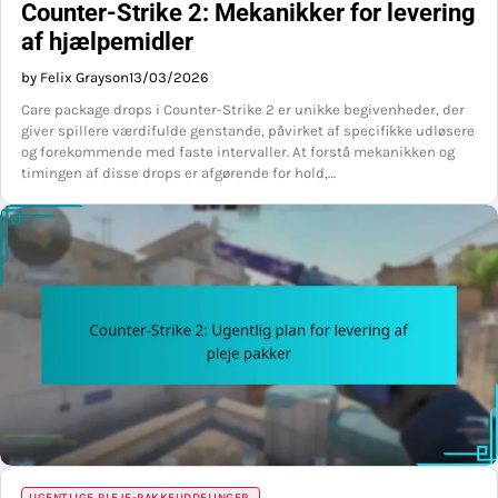
Counter-Strike 2: Mekanikker for levering
af hjælpemidler
by Felix Grayson
13/03/2026
Care package drops i Counter-Strike 2 er unikke begivenheder, der
giver spillere værdifulde genstande, påvirket af specifikke udløsere
og forekommende med faste intervaller. At forstå mekanikken og
timingen af disse drops er afgørende for hold,…
UGENTLIGE PLEJE-PAKKEUDDELINGER