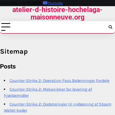
Skip
Thursday, Jun 18, 2026
Youtube
atelier-d-histoire-hochelaga-
to
content
maisonneuve.org
Sitemap
Posts
Counter-Strike 2: Operation Pass Belønninger Fordele
Counter-Strike 2: Mekanikker for levering af
hjælpemidler
Counter-Strike 2: Opdateringer til indløsning af Steam
Wallet-koder