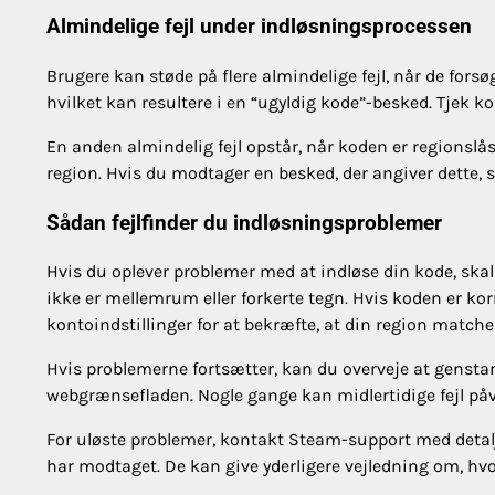
Almindelige fejl under indløsningsprocessen
Brugere kan støde på flere almindelige fejl, når de forsø
hvilket kan resultere i en “ugyldig kode”-besked. Tjek k
En anden almindelig fejl opstår, når koden er regionslå
region. Hvis du modtager en besked, der angiver dette,
Sådan fejlfinder du indløsningsproblemer
Hvis du oplever problemer med at indløse din kode, skal 
ikke er mellemrum eller forkerte tegn. Hvis koden er kor
kontoindstillinger for at bekræfte, at din region matche
Hvis problemerne fortsætter, kan du overveje at genstar
webgrænsefladen. Nogle gange kan midlertidige fejl på
For uløste problemer, kontakt Steam-support med detalj
har modtaget. De kan give yderligere vejledning om, hvo