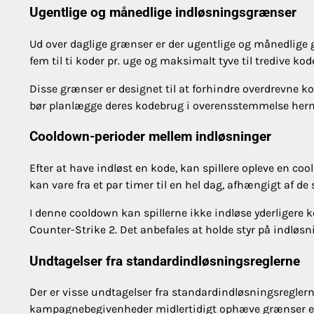
Ugentlige og månedlige indløsningsgrænser
Ud over daglige grænser er der ugentlige og månedlige g
fem til ti koder pr. uge og maksimalt tyve til tredive kod
Disse grænser er designet til at forhindre overdrevne kod
bør planlægge deres kodebrug i overensstemmelse herm
Cooldown-perioder mellem indløsninger
Efter at have indløst en kode, kan spillere opleve en c
kan vare fra et par timer til en hel dag, afhængigt af 
I denne cooldown kan spillerne ikke indløse yderligere ko
Counter-Strike 2. Det anbefales at holde styr på indløsn
Undtagelser fra standardindløsningsreglerne
Der er visse undtagelser fra standardindløsningsregl
kampagnebegivenheder midlertidigt ophæve grænser eller