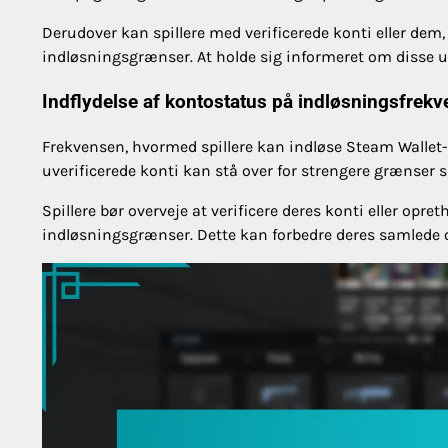
Derudover kan spillere med verificerede konti eller dem,
indløsningsgrænser. At holde sig informeret om disse u
Indflydelse af kontostatus på indløsningsfrekv
Frekvensen, hvormed spillere kan indløse Steam Wallet-k
uverificerede konti kan stå over for strengere grænser
Spillere bør overveje at verificere deres konti eller opre
indløsningsgrænser. Dette kan forbedre deres samlede o