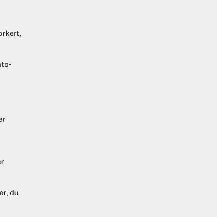
orkert,
nto-
er
er
er, du