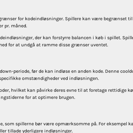
rænser for kodeindløsninger. Spillere kan være begrænset til 
er pr. måned.
eindløsninger, der kan forstyrre balancen i køb i spillet. Spill
ed for at undgå at ramme disse grænser uventet.
ooldown-periode, før de kan indløse en anden kode. Denne cool
de specifikke omstændigheder ved indløsningen.
der, hvilket kan påvirke deres evne til at foretage rettidige kø
ingstiderne for at optimere brugen.
erne, som spillerne bør være opmærksomme på. For eksempel k
 tillade yderligere indløsninger.