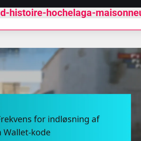
r-d-histoire-hochelaga-maisonne