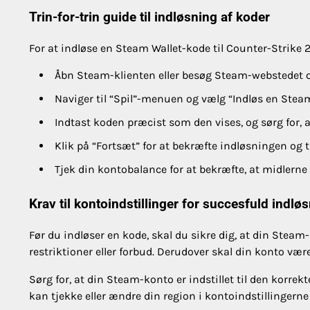
Trin-for-trin guide til indløsning af koder
For at indløse en Steam Wallet-kode til Counter-Strike 2, 
Åbn Steam-klienten eller besøg Steam-webstedet o
Naviger til “Spil”-menuen og vælg “Indløs en Stea
Indtast koden præcist som den vises, og sørg for, at
Klik på “Fortsæt” for at bekræfte indløsningen og ti
Tjek din kontobalance for at bekræfte, at midlerne er
Krav til kontoindstillinger for succesfuld indlø
Før du indløser en kode, skal du sikre dig, at din Steam
restriktioner eller forbud. Derudover skal din konto være
Sørg for, at din Steam-konto er indstillet til den korrek
kan tjekke eller ændre din region i kontoindstillingern