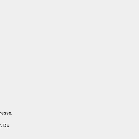
resse.
r. Du