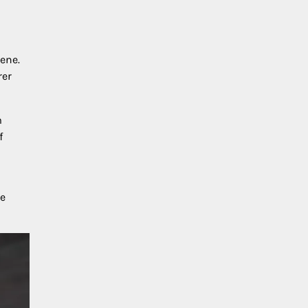
ene.
rer
m
f
de