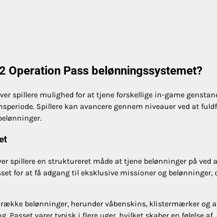
 2 Operation Pass belønningssystemet?
er spillere mulighed for at tjene forskellige in-game genstan
nsperiode. Spillere kan avancere gennem niveauer ved at fuld
belønninger.
et
ver spillere en struktureret måde at tjene belønninger på ved a
set for at få adgang til eksklusive missioner og belønninger, 
n række belønninger, herunder våbenskins, klistermærker og 
 Passet varer typisk i flere uger, hvilket skaber en følelse af