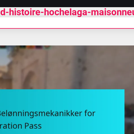
r-d-histoire-hochelaga-maisonne