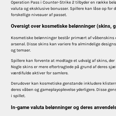
Operation Pass i Counter-Strike 2 tilbyder en række b
valuta og eksklusive bonusser. Spillere kan låse op for
forskellige niveauer af passet.
Oversigt over kosmetiske belønninger (skins, 
Kosmetiske belønninger består primært af våbenskins og
arsenal. Disse skins kan variere fra almindelige design
og temaer.
Spillere kan forvente at modtage et udvalg af skins, d
Nogle skins er mere eftertragtede på grund af deres sjæl
værdifulde aktiver for samlere.
Derudover kan kosmetiske genstande inkludere klistermær
deres våben og gameplayoplevelse yderligere. Disse ge
i spillet.
In-game valuta belønninger og deres anvendel