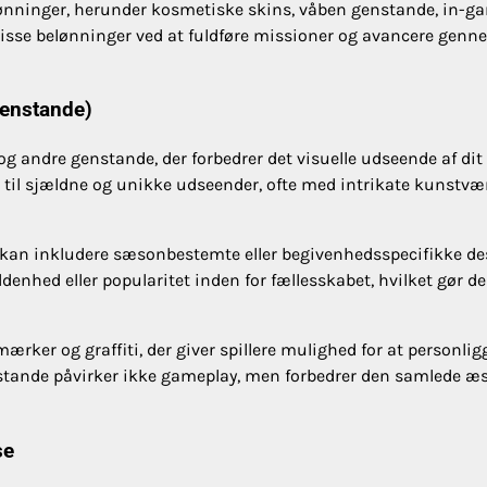
elønninger, herunder kosmetiske skins, våben genstande, in-g
 disse belønninger ved at fuldføre missioner og avancere gen
genstande)
 andre genstande, der forbedrer det visuelle udseende af dit
s til sjældne og unikke udseender, ofte med intrikate kunstvæ
er kan inkludere sæsonbestemte eller begivenhedsspecifikke de
denhed eller popularitet inden for fællesskabet, hvilket gør de
ker og graffiti, der giver spillere mulighed for at personlig
nstande påvirker ikke gameplay, men forbedrer den samlede æs
se