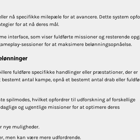
eller nå specifikke milepæle for at avancere. Dette system opfo
ategier for at nå deres mål.
me interface, som viser fuldførte missioner og resterende opg
 gameplay-sessioner for at maksimere belønningsopnåelse.
belønninger
lere fuldføre specifikke handlinger eller præstationer, der er
t bestemt antal kampe, opnå et bestemt antal drab eller fuldfø
e spilmodes, hvilket opfordrer til udforskning af forskellige
e daglige og ugentlige missioner for at optimere deres
r nye muligheder.
ger, men kan være mere udfordrende.