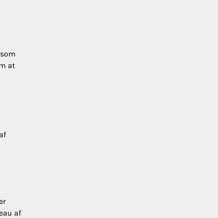
n som
om at
af
er
eau af