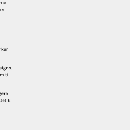
ame
nem
rker
signs.
m til
gøre
tetik