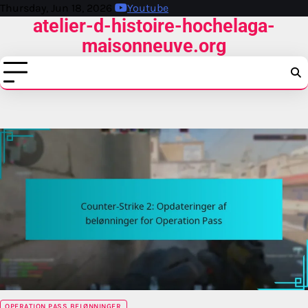
Skip
Thursday, Jun 18, 2026
Youtube
atelier-d-histoire-hochelaga-
to
content
maisonneuve.org
OPERATION PASS BELØNNINGER