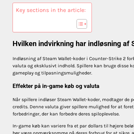
Key sections in the article:
Hvilken indvirkning har indløsning af
Indløsning af Steam Wallet-koder i Counter-Strike 2 forb
valuta og eksklusivt indhold. Spillere kan bruge disse 
gameplay og tilpasningsmuligheder.
Effekter på in-game køb og valuta
Når spillere indløser Steam Wallet-koder, modtager de p
credits. Denne valuta giver spillere mulighed for at for
forbedringer, der kan forbedre deres spiloplevelse.
In-game køb kan variere fra et par dollars til højere be
bør være opmærksomme på deres forbrug for at sikre, a