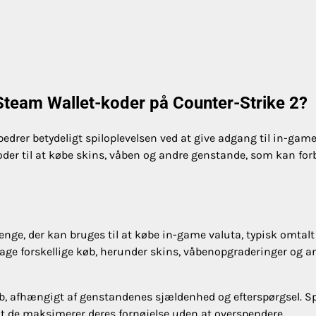
 Steam Wallet-koder på Counter-Strike 2?
edrer betydeligt spiloplevelsen ved at give adgang til in-gam
koder til at købe skins, våben og andre genstande, som kan for
enge, der kan bruges til at købe in-game valuta, typisk omtal
etage forskellige køb, herunder skins, våbenopgraderinger og a
løb, afhængigt af genstandenes sjældenhed og efterspørgsel. Sp
t de maksimerer deres fornøjelse uden at overspendere.