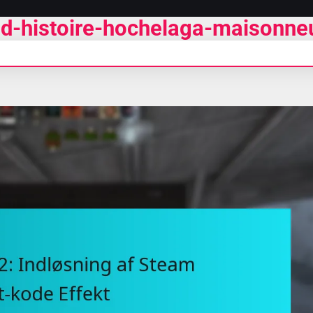
r-d-histoire-hochelaga-maisonne