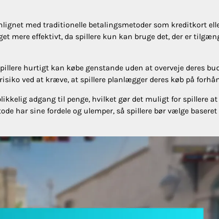
ignet med traditionelle betalingsmetoder som kreditkort ell
get mere effektivt, da spillere kun kan bruge det, der er tilgæn
 spillere hurtigt kan købe genstande uden at overveje deres bu
iko ved at kræve, at spillere planlægger deres køb på forhå
kkelig adgang til penge, hvilket gør det muligt for spillere at
de har sine fordele og ulemper, så spillere bør vælge baseret