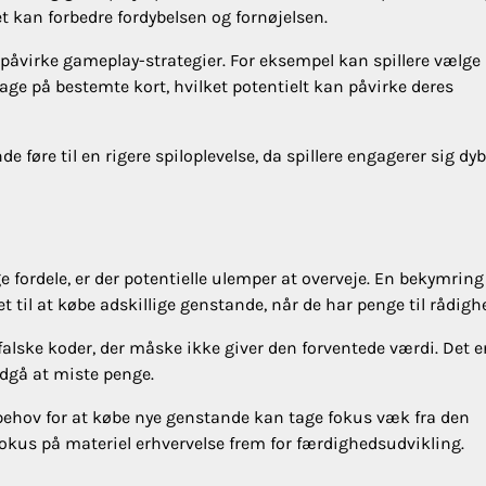
ket kan forbedre fordybelsen og fornøjelsen.
påvirke gameplay-strategier. For eksempel kan spillere vælge
lage på bestemte kort, hvilket potentielt kan påvirke deres
 føre til en rigere spiloplevelse, da spillere engagerer sig dyb
fordele, er der potentielle ulemper at overveje. En bekymring
et til at købe adskillige genstande, når de har penge til rådigh
 falske koder, der måske ikke giver den forventede værdi. Det e
ndgå at miste penge.
e behov for at købe nye genstande kan tage fokus væk fra den
fokus på materiel erhvervelse frem for færdighedsudvikling.