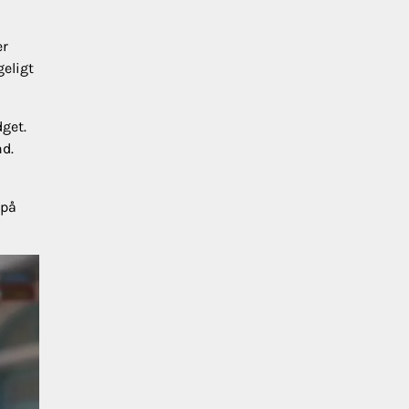
er
geligt
dget.
nd.
 på