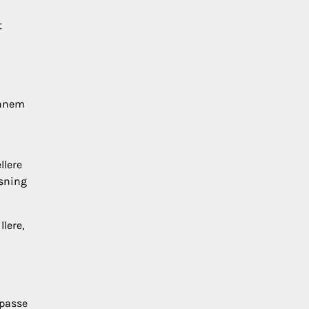
t
ennem
llere
øsning
lere,
lpasse