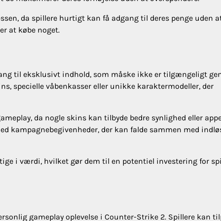
sen, da spillere hurtigt kan få adgang til deres penge uden a
er at købe noget.
gang til eksklusivt indhold, som måske ikke er tilgængeligt g
ns, specielle våbenkasser eller unikke karaktermodeller, der
meplay, da nogle skins kan tilbyde bedre synlighed eller appe
øje med kampagnebegivenheder, der kan falde sammen med indl
 i værdi, hvilket gør dem til en potentiel investering for spil
rsonlig gameplay oplevelse i Counter-Strike 2. Spillere kan ti