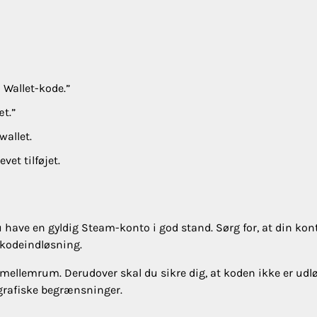
 Wallet-kode.”
æt.”
wallet.
vet tilføjet.
 have en gyldig Steam-konto i god stand. Sørg for, at din kon
 kodeindløsning.
a mellemrum. Derudover skal du sikre dig, at koden ikke er udl
ografiske begrænsninger.