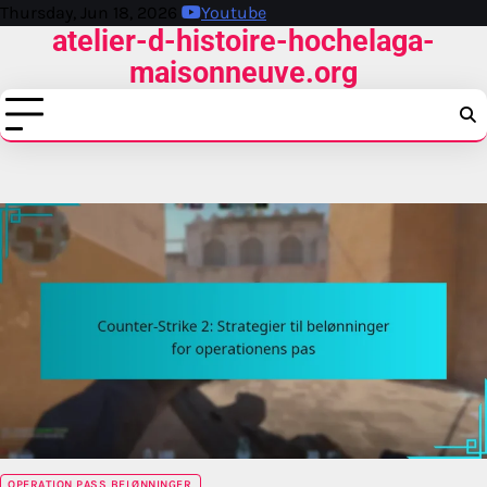
Skip
Thursday, Jun 18, 2026
Youtube
atelier-d-histoire-hochelaga-
to
content
maisonneuve.org
OPERATION PASS BELØNNINGER